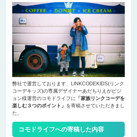
弊社で運営しております、LINKCODEKIDS(リンク
コーデキッズ)の専属デザイナーあだちりえが
ピジ
ョン様
運営の
コモドライフ
に
「家族リンクコーデを
楽しむ３つのポイント」
を寄稿させていただきまし
た。
コモドライフへの寄稿した内容